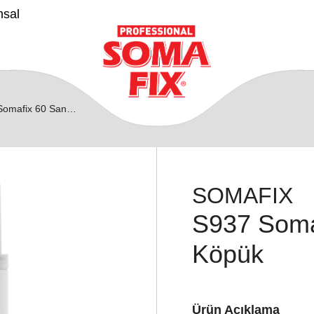
msal
 60 Saniye Yapıştırıcı Köpük
SOMAFIX
S937 Somaf
Köpük
Ürün Açıklama