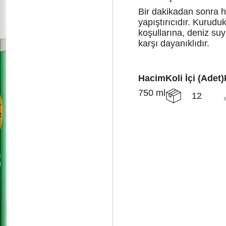
Bir dakikadan sonra hı
yapıştırıcıdır. Kurud
koşullarına, deniz suy
karşı dayanıklıdır.
Hacim
Koli İçi (Adet)
750 ml
12