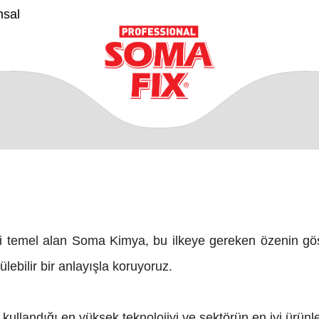
msal
esini temel alan Soma Kimya, bu ilkeye gereken özenin gö
ebilir bir anlayışla koruyoruz.
n kullandığı en yüksek teknolojiyi ve sektörün en iyi ürünl