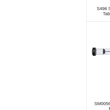
S496 S
Tab
SM0056 