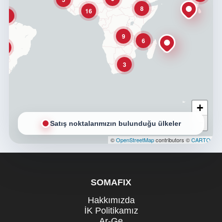
8
16
3
9
6
3
3
+
−
Satış noktalarımızın bulunduğu ülkeler
©
OpenStreetMap
contributors ©
CARTO
SOMAFIX
Hakkımızda
İK Politikamız
Ar-Ge