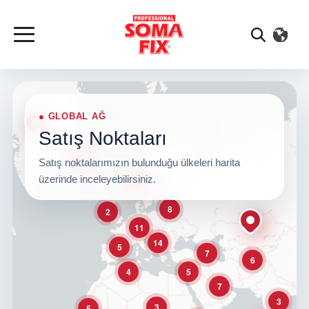
● GLOBAL AĞ
Satış Noktaları
Satış noktalarımızın bulunduğu ülkeleri harita
üzerinde inceleyebilirsiniz.
8
2
11
14
5
7
6
4
5
7
3
3
5