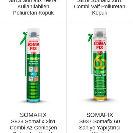
S813 Somafix Tekrar
S819 Somafix 2in1
Kullanılabilen
Combi Valf Poliüretan
Poliüretan Köpük
Köpük
SOMAFIX
SOMAFIX
S829 Somafix 2in1
S937 Somafix 60
Combi Az Genleşen
Saniye Yapıştırıcı