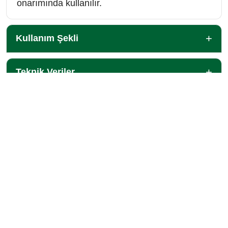
onarımında kullanılır.
Kullanım Şekli
Teknik Veriler
SOMAFIX
Hakkımızda
İK Politikamız
Ar-Ge
Satış Noktalarımız
İletişim
Ürünlerimiz
Ürün Grupları
Uygulama Alanları