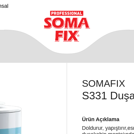
msal
SOMAFIX
S331 Duşak
Ürün Açıklama
Doldurur, yapıştırır,