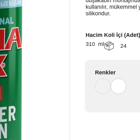
duşakabin montajında 
kullanılır, mükemmel 
silikondur.
Hacim
Koli İçi (Adet
310 ml
24
Renkler