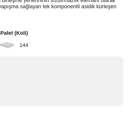
birleşme yerlerininin sızdırmazlık elemanı olarak
yapışma sağlayan tek komponentli asidik kürleşen
)
Palet (Koli)
144