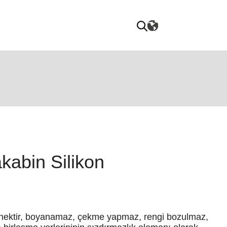
abin Silikon
esnektir, boyanamaz, çekme yapmaz, rengi bozulmaz,