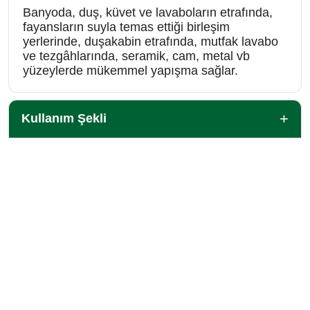
Banyoda, duş, küvet ve lavaboların etrafında,
fayansların suyla temas ettiği birleşim
yerlerinde, duşakabin etrafında, mutfak lavabo
ve tezgâhlarında, seramik, cam, metal vb
yüzeylerde mükemmel yapışma sağlar.
Kullanım Şekli
Teknik Veriler
SOMAFIX
Hakkımızda
İK Politikamız
Ar-Ge
Satış Noktalarımız
İletişim