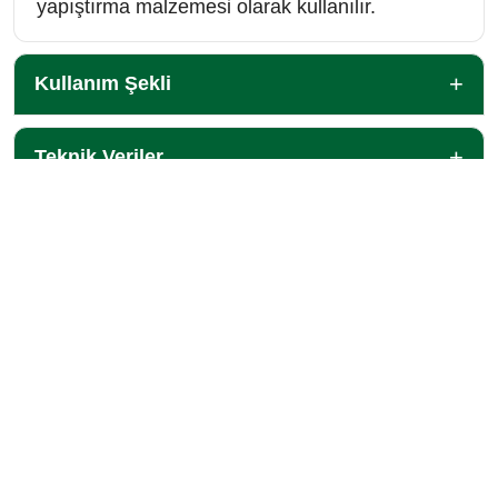
yapıştırma malzemesi olarak kullanılır.
Kullanım Şekli
Teknik Veriler
SOMAFIX
Hakkımızda
İK Politikamız
Ar-Ge
Satış Noktalarımız
İletişim
Ürünlerimiz
Ürün Grupları
Uygulama Alanları