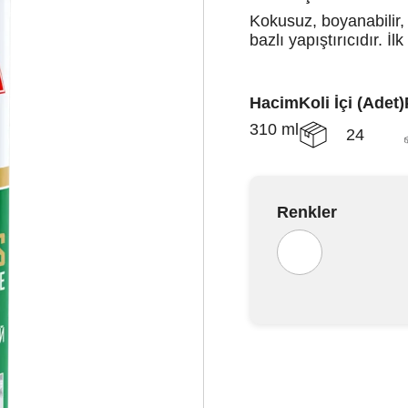
Kokusuz, boyanabilir,
bazlı yapıştırıcıdır. 
Hacim
Koli İçi (Adet)
310 ml
24
Renkler