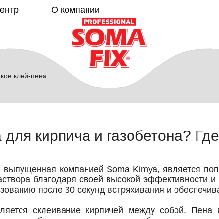
центр
О компании
 для кирпича и газобетона? Где и как применяется?
а для кирпича и газобетона? Где
,
выпущенная компанией Soma Kimya, является поп
аствора благодаря своей высокой эффективности и п
ьзованию после 30 секунд встряхивания и обеспечива
ляется склеивание кирпичей между собой. Пена б