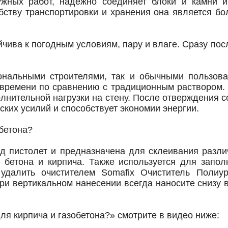
жных работ, надежно соединяет блоки и камни и
бству транспортировки и хранения она является 
йчива к погодным условиям, пару и влаге. Сразу п
ональными строителями, так и обычными пользов
 времени по сравнению с традиционным раствором.
олнительной нагрузки на стену. После отверждения 
ских усилий и способствует экономии энергии.
обетона?
од пистолет и предназначена для склеивания разл
, бетона и кирпича. Также используется для запо
удалить очистителем Somafix
Очиститель Полиур
При вертикальном нанесении всегда наносите снизу 
для кирпича и газобетона?» смотрите в видео ниже: