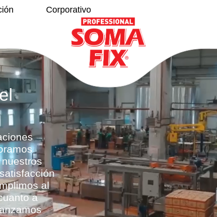
ción
Corporativo
a
el
aciones
joramos
 nuestros
satisfacción
umplimos al
cuanto a
avanzamos