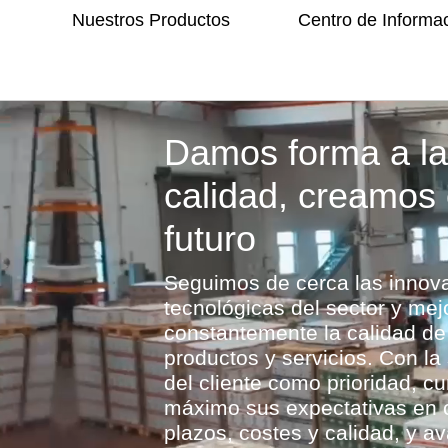
Nuestros Productos
Centro de Informa
Damos forma a l
calidad, creamos 
futuro
Seguimos de cerca las innov
tecnológicas del sector y me
constantemente la calidad de
productos y servicios. Con la 
del cliente como prioridad, c
máximo sus expectativas en 
plazos, costes y calidad, y 