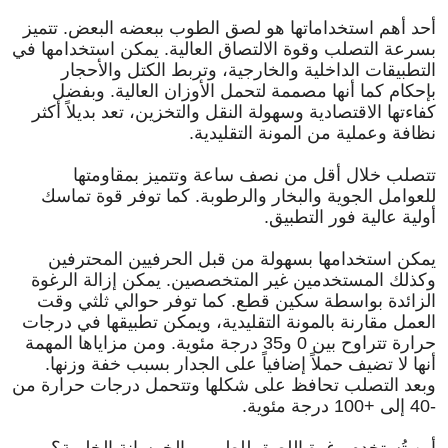
أحد أهم استخداماتها هو لصق الطوب ببعضه البعض. تتميز
بسرعة التصلب وقوة الالتصاق العالية. يمكن استخدامها في
التطبيقات الداخلية والخارجية، وتربط الكتل والأحجار
بإحكام كما أنها مصممة لتحمل الأوزان العالية. وبفضل
كفاءتها الاقتصادية وسهولة النقل والتخزين، تعد بديلاً أكثر
نظافة وعملية من المونة التقليدية.
تتصلب خلال أقل من نصف ساعة وتتميز بمقاومتها
للعوامل الجوية والبخار والرطوبة. كما توفر قوة تماسك
أولية عالية فور التطبيق.
يمكن استخدامها بسهولة من قبل الحرفيين المحترفين
وكذلك المستخدمين غير المتخصصين. يمكن إزالة الرغوة
الزائدة بواسطة سكين قطع. كما توفر حوالي ثلثي وقت
العمل مقارنة بالمونة التقليدية، ويمكن تطبيقها في درجات
حرارة تتراوح بين 0 و35 درجة مئوية. ومن مزاياها المهمة
أنها لا تضيف حملاً إضافياً على الجدار بسبب خفة وزنها.
وبعد التصلب تحافظ على شكلها وتتحمل درجات حرارة من
-40 إلى +100 درجة مئوية.