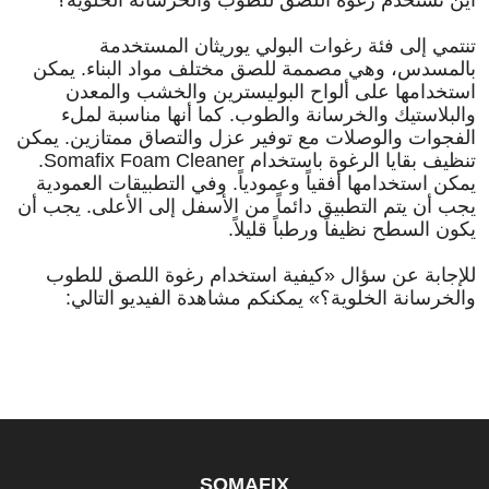
أين تُستخدم رغوة اللصق للطوب والخرسانة الخلوية؟
تنتمي إلى فئة رغوات البولي يوريثان المستخدمة
بالمسدس، وهي مصممة للصق مختلف مواد البناء. يمكن
استخدامها على ألواح البوليسترين والخشب والمعدن
والبلاستيك والخرسانة والطوب. كما أنها مناسبة لملء
الفجوات والوصلات مع توفير عزل والتصاق ممتازين. يمكن
تنظيف بقايا الرغوة باستخدام Somafix Foam Cleaner.
يمكن استخدامها أفقياً وعمودياً. وفي التطبيقات العمودية
يجب أن يتم التطبيق دائماً من الأسفل إلى الأعلى. يجب أن
يكون السطح نظيفاً ورطباً قليلاً.
للإجابة عن سؤال «كيفية استخدام رغوة اللصق للطوب
والخرسانة الخلوية؟» يمكنكم مشاهدة الفيديو التالي:
SOMAFIX