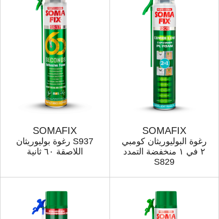
SOMAFIX
SOMAFIX
رغوة البولیوریثان كومبي
S937 رغوة بولیوریثان
۲ في ۱ منخفضة التمدد
اللاصقة ٦۰ ثانیة
S829