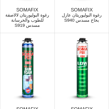
SOMAFIX
SOMAFIX
رغوة البولیوریثان عازل
رغوة البولیوریثان لالاصقة
بخاخ مسدس S940
للطوب والخرسانة
مسدس S919