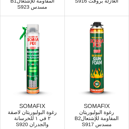
العازلة بروفت S916
المقاومة للإشتعالB1
مسدس S923
SOMAFIX
SOMAFIX
رغوة البولیوریثان
رغوة البولیوریثان لاصقة
المقاومة للإشتعالB2
۲ في ۱ للخرسانة
مسدس S917
والجدران S920