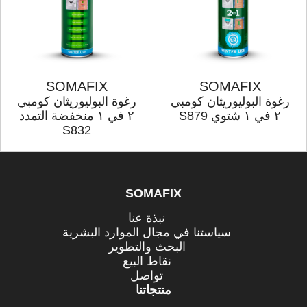
SOMAFIX
SOMAFIX
رغوة البولیوریثان كومبي
رغوة البولیوریثان كومبي
۲ في ۱ شتوي S879
۲ في ۱ منخفضة التمدد
S832
SOMAFIX
نبذة عنا
سياستنا في مجال الموارد البشرية
البحث والتطوير
نقاط البيع
تواصل
منتجاتنا