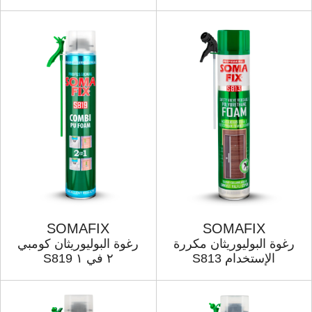
SOMAFIX
SOMAFIX
رغوة البولیوریثان مكررة
رغوة البولیوریثان كومبي
الإستخدام S813
۲ في ۱ S819