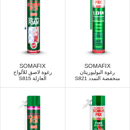
SOMAFIX
SOMAFIX
رغوة البولیوریثان
رغوة لاصق للألواح
منخفضة التمدد S821
العازلة S815